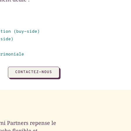
ition (buy-side)
-side)
trimoniale
CONTACTEZ-NOUS
mi Partners repense le
che flexible et