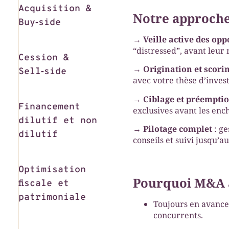
Acquisition &
Notre approche
Buy‑side
→
Veille active des opp
“distressed”, avant leur
Cession &
→
Origination et scori
Sell‑side
avec votre thèse d’inves
→
Ciblage et préempti
Financement
exclusives avant les enc
dilutif et non
→
Pilotage complet
: ge
dilutif
conseils et suivi jusqu’au
Optimisation
Pourquoi M&A a
fiscale et
patrimoniale
Toujours en avance
concurrents.