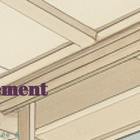
ement
sée &